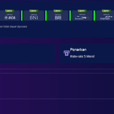
an tidak dapat diproses
Penarikan
Rata-rata 5 Menit