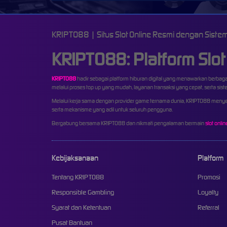
KRIPTO88 | Situs Slot Online Resmi dengan Siste
KRIPTO88: Platform Slo
KRIPTO88
hadir sebagai platform hiburan digital yang menawarkan berba
melalui proses top up yang mudah, layanan transaksi yang cepat, serta sis
Melalui kerja sama dengan provider game ternama dunia, KRIPTO88 menyedi
serta mekanisme yang adil untuk seluruh pengguna.
Bergabung bersama KRIPTO88 dan nikmati pengalaman bermain
slot onlin
Kebijaksanaan
Platform
Tentang KRIPTO88
Promosi
Responsible Gambling
Loyalty
Syarat dan Ketentuan
Referral
Pusat Bantuan