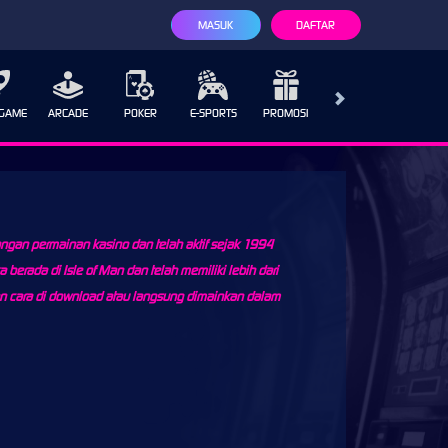
MASUK
DAFTAR
 GAME
ARCADE
POKER
E-SPORTS
PROMOSI
an permainan kasino dan telah aktif sejak 1994
erada di Isle of Man dan telah memiliki lebih dari
an cara di download atau langsung dimainkan dalam