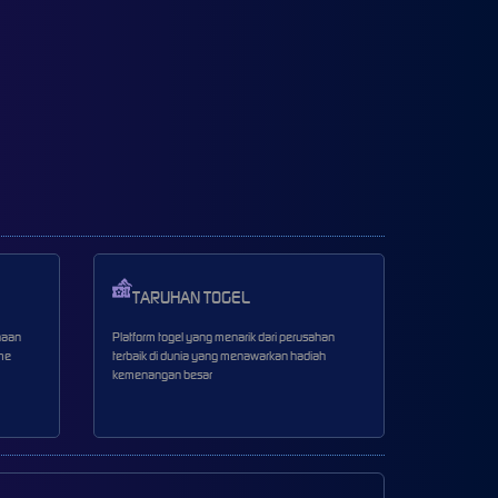
TARUHAN TOGEL
haan
Platform togel yang menarik dari perusahan
ame
terbaik di dunia yang menawarkan hadiah
kemenangan besar